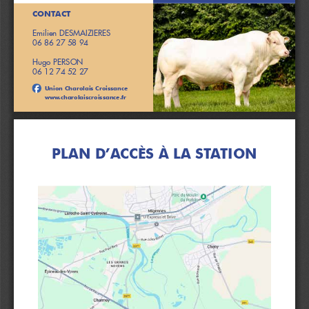
CONTACT
Emilien DESMAIZIERES
06 86 27 58 94
Hugo PERSON
06 12 74 52 27
Union Charolais Croissance
www.charolaiscroissance.fr
1
PLAN D’ACCÈS À LA STATION